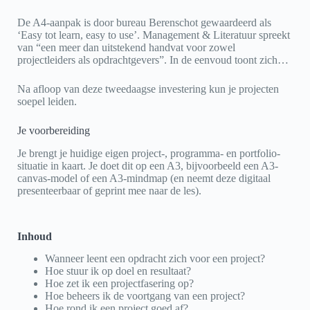
De A4-aanpak is door bureau Berenschot gewaardeerd als
‘Easy tot learn, easy to use’. Management & Literatuur spreekt
van “een meer dan uitstekend handvat voor zowel
projectleiders als opdrachtgevers”. In de eenvoud toont zich…
Na afloop van deze tweedaagse investering kun je projecten
soepel leiden.
Je voorbereiding
Je brengt je huidige eigen project-, programma- en portfolio-
situatie in kaart. Je doet dit op een A3, bijvoorbeeld een A3-
canvas-model of een A3-mindmap (en neemt deze digitaal
presenteerbaar of geprint mee naar de les).
Inhoud
Wanneer leent een opdracht zich voor een project?
Hoe stuur ik op doel en resultaat?
Hoe zet ik een projectfasering op?
Hoe beheers ik de voortgang van een project?
Hoe rond ik een project goed af?