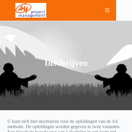
Ga
naar
de
inhoud
Inschrijven
U kunt zich hier inschrijven voor de opleidingen van de A4
methode. De opleidingen worden gegeven in twee varianten.
Een klassikale tweedaagse van 5 dagdelen in een korte tijd